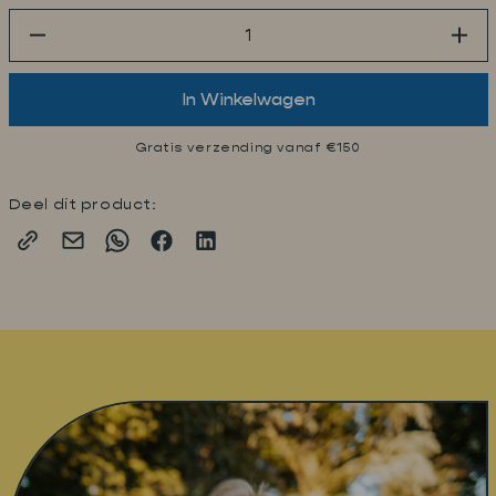
×
In Winkelwagen
Gratis verzending vanaf €150
DIGITALE SOMMELIER
Krijg snel advies over smaak, gelegenheid,
cadeau-ideeën en veelgestelde vragen.
Deel dit product:
Ik help je graag met champagne-advies en
veelgestelde vragen. Vertel me wat je
zoekt of kies een suggestie hieronder.
Ik zoek een cadeau
Welke champagne past bij een diner?
Ik zoek iets onder 60 euro