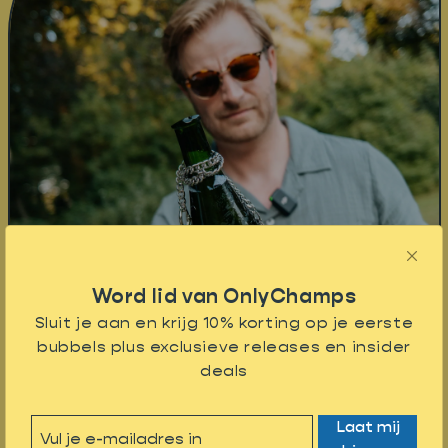
Word lid van OnlyChamps
Sluit je aan en krijg 10% korting op je eerste
bubbels plus exclusieve releases en insider
deals
Laat mij